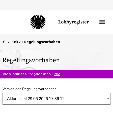
Direk
zum
Men
Lobbyregister
Inhal
öffne
Sie
zurück zu:
Regelungsvorhaben
befinden
sich
Regelungsvorhaben
hier:
Inhalte beruhen auf Angaben der IV -
Infos
Version des Regelungsvorhabens