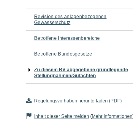
Navigation
Revision des anlagenbezogenen
Gewässerschutz
für
Betroffene Interessenbereiche
den
Betroffene Bundesgesetze
Seiteninhalt
Zu diesem RV abgegebene grundlegende
Stellungnahmen/Gutachten
Regelungsvorhaben herunterladen (PDF)
Inhalt dieser Seite melden
(
Mehr Informationen