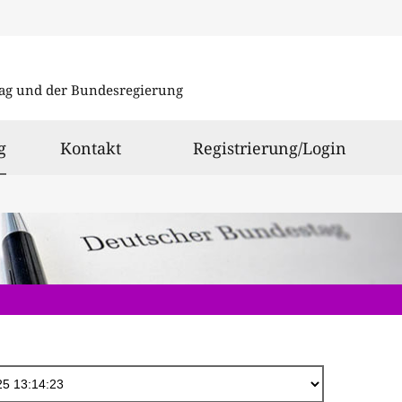
Direkt
zum
ag und der Bundesregierung
Inhalt
ausgewählt
g
Kontakt
Registrierung/Login