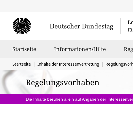
L
fü
Hauptnavigation
Startseite
Informationen/Hilfe
Reg
Sie
Startseite
Inhalte der Interessenvertretung
Regelungsvor
befinden
Regelungsvorhaben
sich
hier:
Die Inhalte beruhen allein auf Angaben der Interessenver