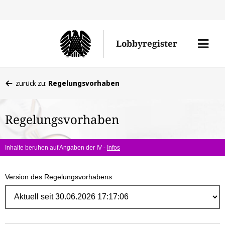
Direk
zum
Men
Lobbyregister
Inhal
öffne
Sie
zurück zu:
Regelungsvorhaben
befinden
sich
Regelungsvorhaben
hier:
Inhalte beruhen auf Angaben der IV -
Infos
Version des Regelungsvorhabens