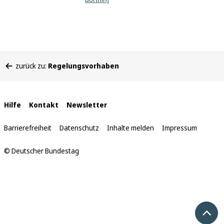
Sie
zurück zu:
Regelungsvorhaben
befinden
sich
hier:
Interne
Hilfe
Kontakt
Newsletter
Links
Barrierefreiheit
Datenschutz
Inhalte melden
Impressum
© Deutscher Bundestag
Nach