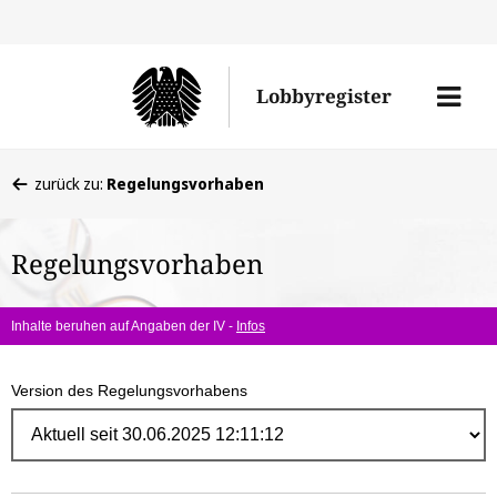
Direk
zum
Men
Lobbyregister
Inhal
öffne
Sie
zurück zu:
Regelungsvorhaben
befinden
sich
Regelungsvorhaben
hier:
Inhalte beruhen auf Angaben der IV -
Infos
Version des Regelungsvorhabens