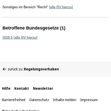
Sonstiges im Bereich "Recht"
[alle RV hierzu]
Betroffene Bundesgesetze (1)
SGB 5
[alle RV hierzu]
Sie
zurück zu:
Regelungsvorhaben
befinden
sich
hier:
Interne
Hilfe
Kontakt
Newsletter
Links
Barrierefreiheit
Datenschutz
Inhalte melden
Impressum