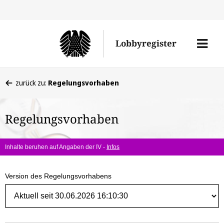
Direk
zum
Men
Lobbyregister
Inhal
öffne
Sie
zurück zu:
Regelungsvorhaben
befinden
sich
Regelungsvorhaben
hier:
Inhalte beruhen auf Angaben der IV -
Infos
Version des Regelungsvorhabens