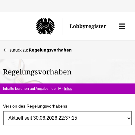
Direk
zum
Men
Lobbyregister
Inhal
öffne
Sie
zurück zu:
Regelungsvorhaben
befinden
sich
Regelungsvorhaben
hier:
Inhalte beruhen auf Angaben der IV -
Infos
Version des Regelungsvorhabens