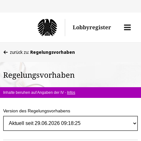
Direk
zum
Men
Lobbyregister
Inhal
öffne
Sie
zurück zu:
Regelungsvorhaben
befinden
sich
Regelungsvorhaben
hier:
Inhalte beruhen auf Angaben der IV -
Infos
Version des Regelungsvorhabens