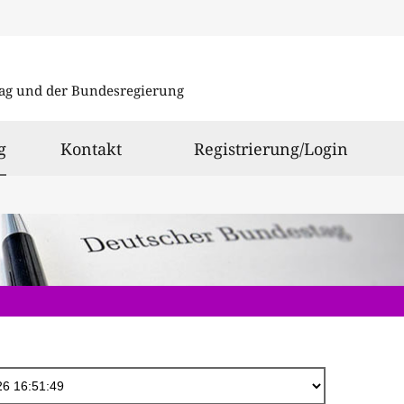
Direkt
zum
ag und der Bundesregierung
Inhalt
ausgewählt
g
Kontakt
Registrierung/Login