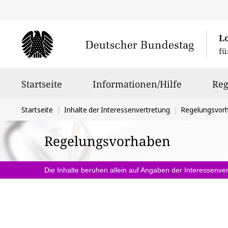
L
fü
Hauptnavigation
Startseite
Informationen/Hilfe
Reg
Sie
Startseite
Inhalte der Interessenvertretung
Regelungsvor
befinden
Regelungsvorhaben
sich
hier:
Die Inhalte beruhen allein auf Angaben der Interessenver