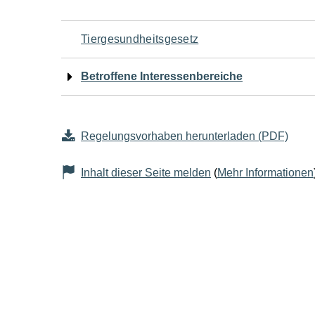
Navigation
Tiergesundheitsgesetz
für
Betroffene Interessenbereiche
den
Seiteninhalt
Regelungsvorhaben herunterladen (PDF)
Inhalt dieser Seite melden
(
Mehr Informationen