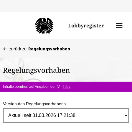
Direk
zum
Men
Lobbyregister
Inhal
öffne
Sie
zurück zu:
Regelungsvorhaben
befinden
sich
Regelungsvorhaben
hier:
Inhalte beruhen auf Angaben der IV -
Infos
Version des Regelungsvorhabens