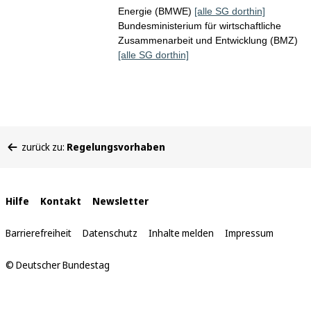
Energie (BMWE)
[alle SG dorthin]
Bundesministerium für wirtschaftliche
Zusammenarbeit und Entwicklung (BMZ)
[alle SG dorthin]
Sie
zurück zu:
Regelungsvorhaben
befinden
sich
hier:
Interne
Hilfe
Kontakt
Newsletter
Links
Barrierefreiheit
Datenschutz
Inhalte melden
Impressum
© Deutscher Bundestag