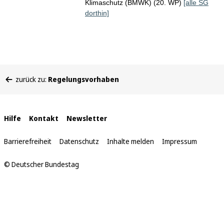
Klimaschutz (BMWK) (20. WP)
[alle SG
dorthin]
Sie
zurück zu:
Regelungsvorhaben
befinden
sich
hier:
Interne
Hilfe
Kontakt
Newsletter
Links
Barrierefreiheit
Datenschutz
Inhalte melden
Impressum
© Deutscher Bundestag