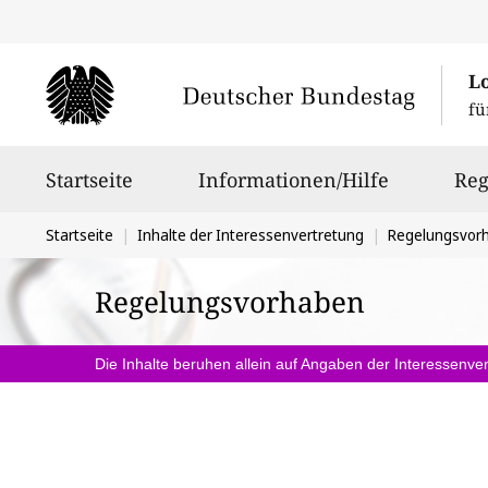
L
fü
Hauptnavigation
Startseite
Informationen/Hilfe
Reg
Sie
Startseite
Inhalte der Interessenvertretung
Regelungsvor
befinden
Regelungsvorhaben
sich
hier:
Die Inhalte beruhen allein auf Angaben der Interessenver