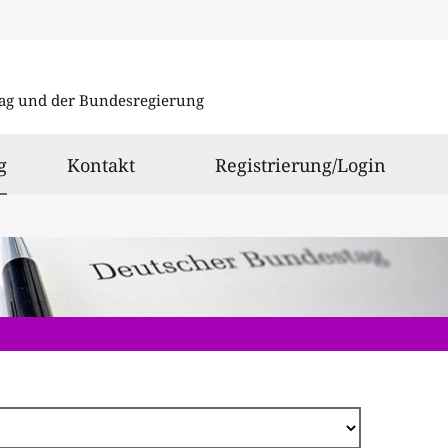
Direkt
zum
ag und der Bundesregierung
Inhalt
ausgewählt
g
Kontakt
Registrierung/Login