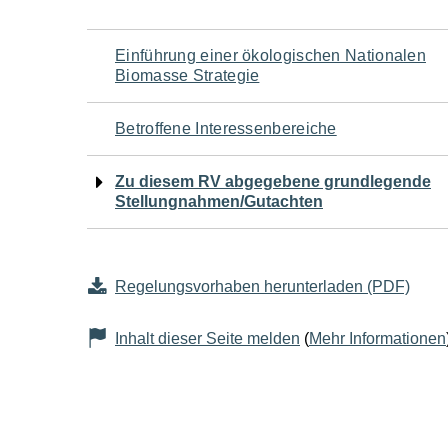
Navigation
Einführung einer ökologischen Nationalen
Biomasse Strategie
für
Betroffene Interessenbereiche
den
Zu diesem RV abgegebene grundlegende
Seiteninhalt
Stellungnahmen/Gutachten
Regelungsvorhaben herunterladen (PDF)
Inhalt dieser Seite melden
(
Mehr Informationen