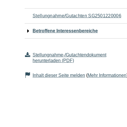
Navigation
Stellungnahme/Gutachten SG2501220006
für
Betroffene Interessenbereiche
den
Seiteninhalt
Stellungnahme-/Gutachtendokument
herunterladen (PDF)
Inhalt dieser Seite melden
(
Mehr Informationen