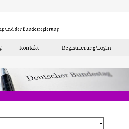
Direkt
zum
ag und der Bundesregierung
Inhalt
ausgewählt
g
Kontakt
Registrierung/Login