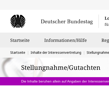
L
fü
Hauptnavigation
Startseite
Informationen/Hilfe
Reg
Sie
Startseite
Inhalte der Interessenvertretung
Stellungnahm
befinden
Stellungnahme/Gutachten
sich
hier:
Die Inhalte beruhen allein auf Angaben der Interessenver