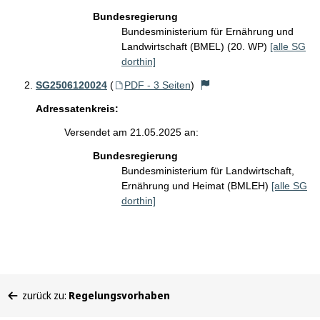
Bundesregierung
Bundesministerium für Ernährung und
Landwirtschaft (BMEL) (20. WP)
[alle SG
dorthin]
SG2506120024
(
PDF - 3 Seiten
)
Adressatenkreis:
Versendet am 21.05.2025 an:
Bundesregierung
Bundesministerium für Landwirtschaft,
Ernährung und Heimat (BMLEH)
[alle SG
dorthin]
Sie
zurück zu:
Regelungsvorhaben
befinden