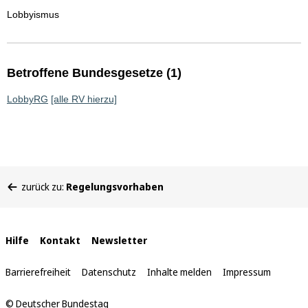
Lobbyismus
Betroffene Bundesgesetze (1)
LobbyRG
[alle RV hierzu]
Sie
zurück zu:
Regelungsvorhaben
befinden
sich
hier:
Interne
Hilfe
Kontakt
Newsletter
Links
Barrierefreiheit
Datenschutz
Inhalte melden
Impressum
© Deutscher Bundestag