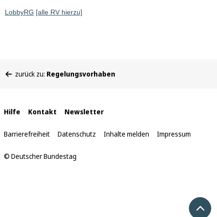
LobbyRG
[alle RV hierzu]
Sie
zurück zu:
Regelungsvorhaben
befinden
sich
hier:
Interne
Hilfe
Kontakt
Newsletter
Links
Barrierefreiheit
Datenschutz
Inhalte melden
Impressum
© Deutscher Bundestag
Nach