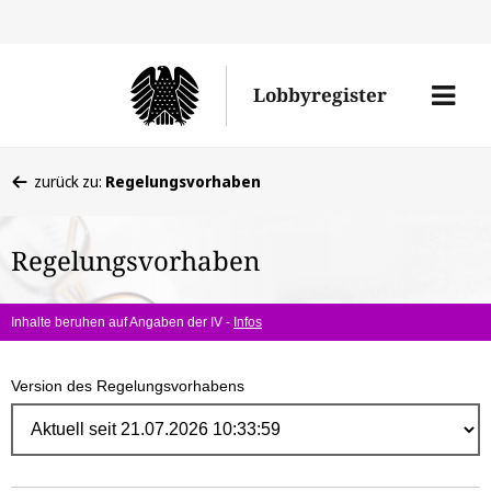
Direk
zum
Men
Lobbyregister
Inhal
öffne
Sie
zurück zu:
Regelungsvorhaben
befinden
sich
Regelungsvorhaben
hier:
Inhalte beruhen auf Angaben der IV -
Infos
Version des Regelungsvorhabens