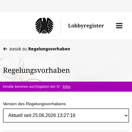
Direk
zum
Men
Lobbyregister
Inhal
öffne
Sie
zurück zu:
Regelungsvorhaben
befinden
sich
Regelungsvorhaben
hier:
Inhalte beruhen auf Angaben der IV -
Infos
Version des Regelungsvorhabens