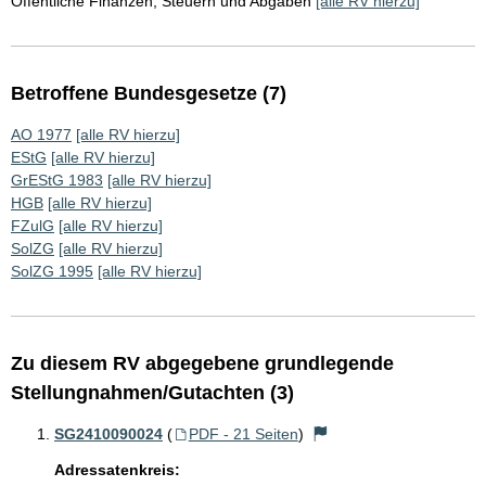
Öffentliche Finanzen, Steuern und Abgaben
[alle RV hierzu]
Betroffene Bundesgesetze (7)
AO 1977
[alle RV hierzu]
EStG
[alle RV hierzu]
GrEStG 1983
[alle RV hierzu]
HGB
[alle RV hierzu]
FZulG
[alle RV hierzu]
SolZG
[alle RV hierzu]
SolZG 1995
[alle RV hierzu]
Zu diesem RV abgegebene grundlegende
Stellungnahmen/Gutachten (3)
SG2410090024
(
PDF - 21 Seiten
)
Adressatenkreis: