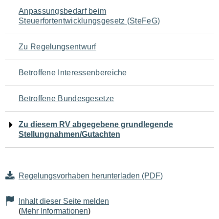
Navigation
Anpassungsbedarf beim
Steuerfortentwicklungsgesetz (SteFeG)
für
den
Zu Regelungsentwurf
Seiteninhalt
Betroffene Interessenbereiche
Betroffene Bundesgesetze
Zu diesem RV abgegebene grundlegende
Stellungnahmen/Gutachten
Regelungsvorhaben herunterladen (PDF)
Inhalt dieser Seite melden
(
Mehr Informationen
)