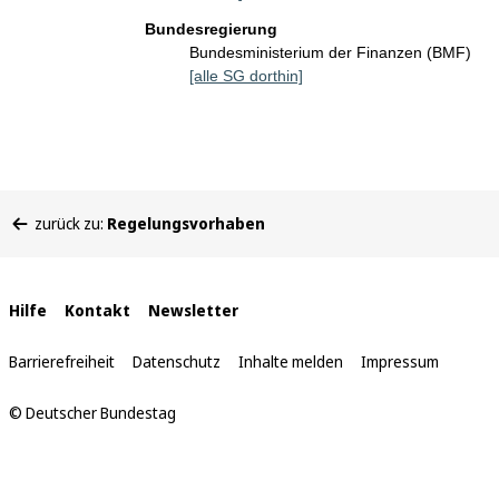
Bundesregierung
Bundesministerium der Finanzen (BMF)
[alle SG dorthin]
Sie
zurück zu:
Regelungsvorhaben
befinden
sich
hier:
Interne
Hilfe
Kontakt
Newsletter
Links
Barrierefreiheit
Datenschutz
Inhalte melden
Impressum
© Deutscher Bundestag