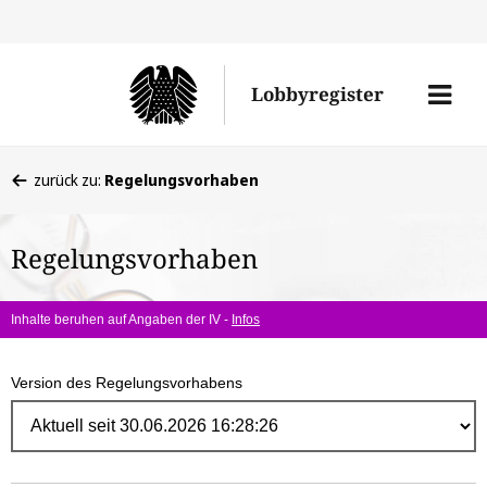
Direk
zum
Men
Lobbyregister
Inhal
öffne
Sie
zurück zu:
Regelungsvorhaben
befinden
sich
Regelungsvorhaben
hier:
Inhalte beruhen auf Angaben der IV -
Infos
Version des Regelungsvorhabens