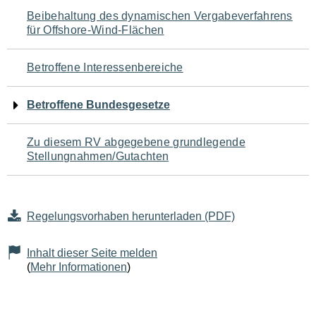
Navigation
Beibehaltung des dynamischen Vergabeverfahrens
für Offshore-Wind-Flächen
für
den
Betroffene Interessenbereiche
Seiteninhalt
Betroffene Bundesgesetze
Zu diesem RV abgegebene grundlegende
Stellungnahmen/Gutachten
Regelungsvorhaben herunterladen (PDF)
Inhalt dieser Seite melden
(
Mehr Informationen
)