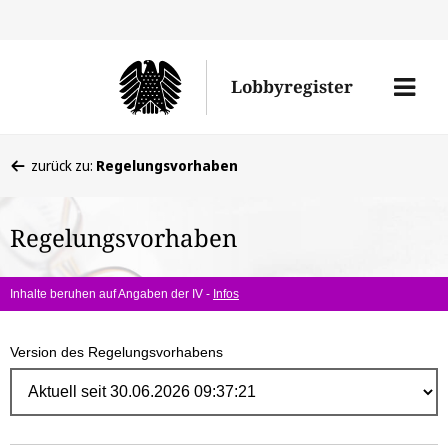
Direk
zum
Men
Lobbyregister
Inhal
öffne
Sie
zurück zu:
Regelungsvorhaben
befinden
sich
Regelungsvorhaben
hier:
Inhalte beruhen auf Angaben der IV -
Infos
Version des Regelungsvorhabens