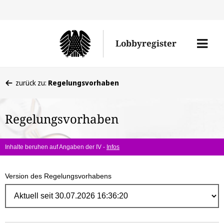
Direk
zum
Men
Lobbyregister
Inhal
öffne
Sie
zurück zu:
Regelungsvorhaben
befinden
sich
Regelungsvorhaben
hier:
Inhalte beruhen auf Angaben der IV -
Infos
Version des Regelungsvorhabens