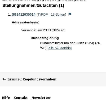
Stellungnahmen/Gutachten (1)
SG2412030014
(
PDF - 18 Seiten
)
Adressatenkreis:
Versendet am 29.11.2024 an:
Bundesregierung
Bundesministerium der Justiz (BMJ) (20.
WP)
[alle SG dorthin]
Sie
zurück zu:
Regelungsvorhaben
befinden
sich
hier:
Interne
Hilfe
Kontakt
Newsletter
Links