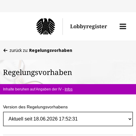
Direk
zum
Men
Lobbyregister
Inhal
öffne
Sie
zurück zu:
Regelungsvorhaben
befinden
sich
Regelungsvorhaben
hier:
Inhalte beruhen auf Angaben der IV -
Infos
Version des Regelungsvorhabens