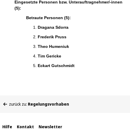
Eingesetzte Personen bzw. Unterauftragnehmer/-innen
(5):
Betraute Personen (5):
Dragana Sdorra
Frederik Pruss
Theo Humeniuk
Tim Gericke
Eckart Gutschmidt
Sie
zurück zu:
Regelungsvorhaben
befinden
sich
hier:
Interne
Hilfe
Kontakt
Newsletter