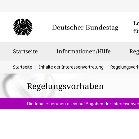
L
fü
Hauptnavigation
Startseite
Informationen/Hilfe
Reg
Sie
Startseite
Inhalte der Interessenvertretung
Regelungsvor
befinden
Regelungsvorhaben
sich
hier:
Die Inhalte beruhen allein auf Angaben der Interessenver