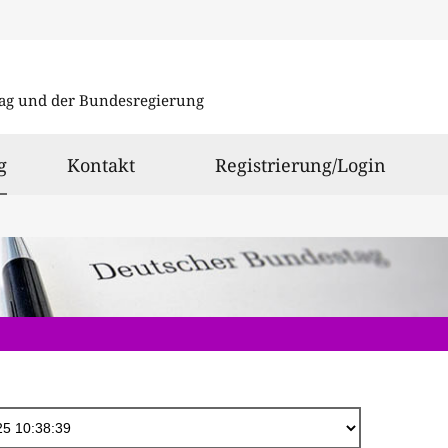
Direkt
zum
ag und der Bundesregierung
Inhalt
ausgewählt
g
Kontakt
Registrierung/Login