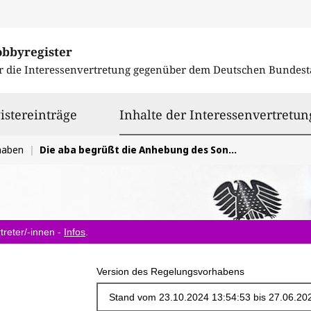
obbyregister
r die Interessenvertretung gegenüber dem
Deutschen Bundest
istereinträge
Inhalte der Interessenvertretun
haben
Die aba begrüßt die Anhebung des Sonderausgaben-Höchstbetrages und den Bestandsschutz für Riester-bAV-Verträge. Steuerl. Komplexität vermeiden
treter/-innen -
Infos
.
Version des Regelungsvorhabens