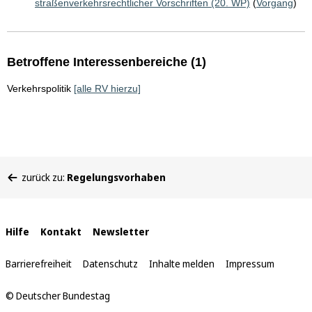
straßenverkehrsrechtlicher Vorschriften (20. WP)
(
Vorgang
)
Betroffene Interessenbereiche (1)
Verkehrspolitik
[alle RV hierzu]
Sie
zurück zu:
Regelungsvorhaben
befinden
sich
hier:
Interne
Hilfe
Kontakt
Newsletter
Links
Barrierefreiheit
Datenschutz
Inhalte melden
Impressum
© Deutscher Bundestag