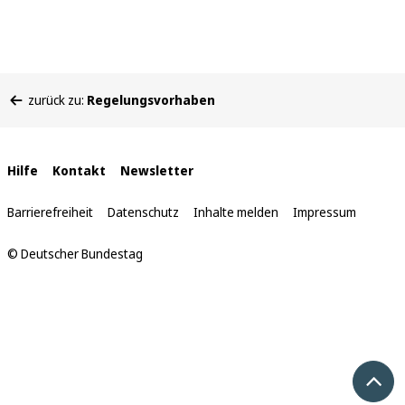
Sie
zurück zu:
Regelungsvorhaben
befinden
sich
hier:
Interne
Hilfe
Kontakt
Newsletter
Links
Barrierefreiheit
Datenschutz
Inhalte melden
Impressum
© Deutscher Bundestag
Nach