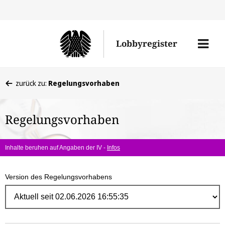
Direk
zum
Men
Lobbyregister
Inhal
öffne
Sie
zurück zu:
Regelungsvorhaben
befinden
sich
Regelungsvorhaben
hier:
Inhalte beruhen auf Angaben der IV -
Infos
Version des Regelungsvorhabens