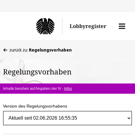
Direk
zum
Men
Lobbyregister
Inhal
öffne
Sie
zurück zu:
Regelungsvorhaben
befinden
sich
Regelungsvorhaben
hier:
Inhalte beruhen auf Angaben der IV -
Infos
Version des Regelungsvorhabens