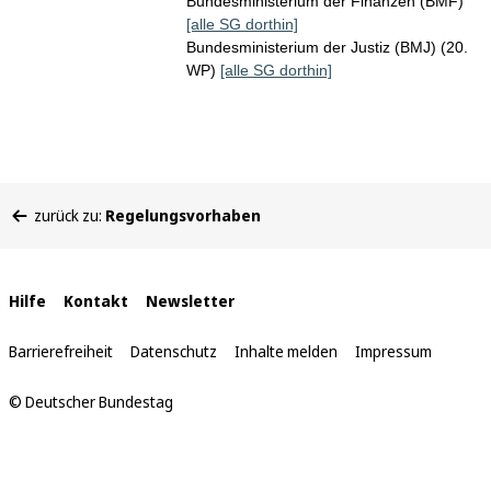
Bundesministerium der Finanzen (BMF)
[alle SG dorthin]
Bundesministerium der Justiz (BMJ) (20.
WP)
[alle SG dorthin]
Sie
zurück zu:
Regelungsvorhaben
befinden
sich
hier:
Interne
Hilfe
Kontakt
Newsletter
Links
Barrierefreiheit
Datenschutz
Inhalte melden
Impressum
© Deutscher Bundestag