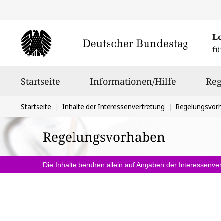
L
fü
Hauptnavigation
Startseite
Informationen/Hilfe
Reg
Sie
Startseite
Inhalte der Interessenvertretung
Regelungsvor
befinden
Regelungsvorhaben
sich
hier:
Die Inhalte beruhen allein auf Angaben der Interessenver