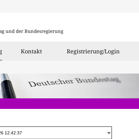
Direkt
zum
ag und der Bundesregierung
Inhalt
ausgewählt
g
Kontakt
Registrierung/Login