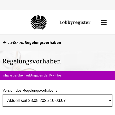
Direk
zum
Men
Lobbyregister
Inhal
öffne
Sie
zurück zu:
Regelungsvorhaben
befinden
sich
Regelungsvorhaben
hier:
Inhalte beruhen auf Angaben der IV -
Infos
Version des Regelungsvorhabens