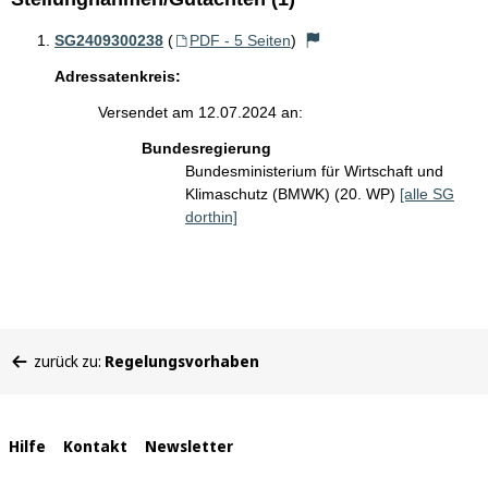
SG2409300238
(
PDF - 5 Seiten
)
Adressatenkreis:
Versendet am 12.07.2024 an:
Bundesregierung
Bundesministerium für Wirtschaft und
Klimaschutz (BMWK) (20. WP)
[alle SG
dorthin]
Sie
zurück zu:
Regelungsvorhaben
befinden
sich
hier:
Interne
Hilfe
Kontakt
Newsletter
Links