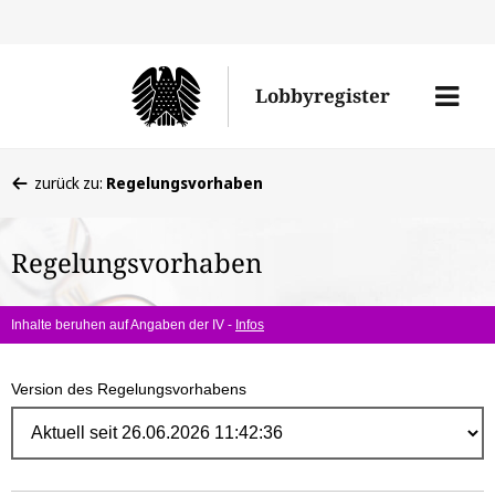
Direk
zum
Men
Lobbyregister
Inhal
öffne
Sie
zurück zu:
Regelungsvorhaben
befinden
sich
Regelungsvorhaben
hier:
Inhalte beruhen auf Angaben der IV -
Infos
Version des Regelungsvorhabens