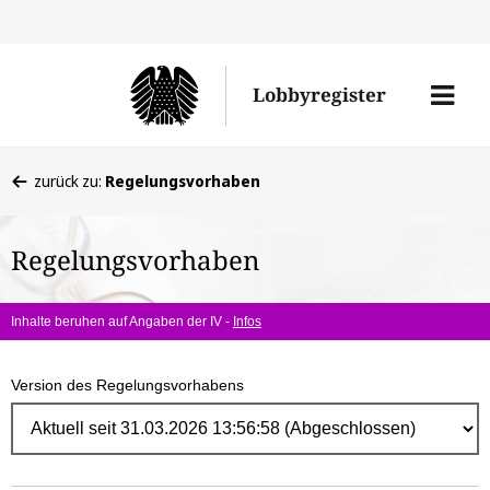
Direk
zum
Men
Lobbyregister
Inhal
öffne
Sie
zurück zu:
Regelungsvorhaben
befinden
sich
Regelungsvorhaben
hier:
Inhalte beruhen auf Angaben der IV -
Infos
Version des Regelungsvorhabens