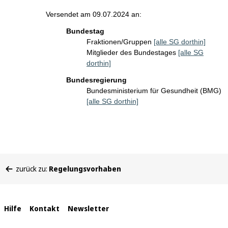
Versendet am 09.07.2024 an:
Bundestag
Fraktionen/Gruppen
[alle SG dorthin]
Mitglieder des Bundestages
[alle SG
dorthin]
Bundesregierung
Bundesministerium für Gesundheit (BMG)
[alle SG dorthin]
Sie
zurück zu:
Regelungsvorhaben
befinden
sich
hier:
Interne
Hilfe
Kontakt
Newsletter
Links