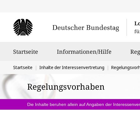
L
fü
Hauptnavigation
Startseite
Informationen/Hilfe
Reg
Sie
Startseite
Inhalte der Interessenvertretung
Regelungsvor
befinden
Regelungsvorhaben
sich
hier:
Die Inhalte beruhen allein auf Angaben der Interessenver