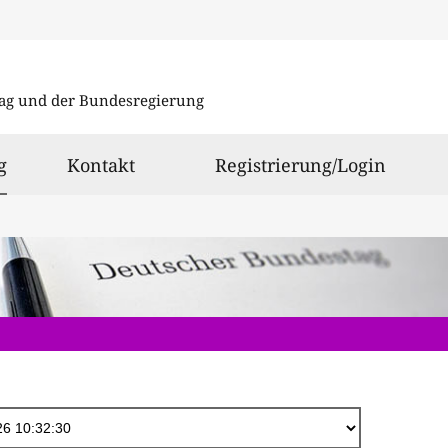
Direkt
zum
ag und der Bundesregierung
Inhalt
ausgewählt
g
Kontakt
Registrierung/Login