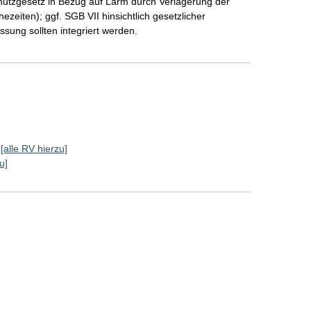
utzgesetz in Bezug auf Lärm durch Verlagerung der
ezeiten); ggf. SGB VII hinsichtlich gesetzlicher
sung sollten integriert werden.
[alle RV hierzu]
u]