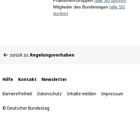
Fraktionen/Gruppen
[alle SG dorthin]
Mitglieder des Bundestages
[alle SG
dorthin]
Sie
zurück zu:
Regelungsvorhaben
befinden
sich
hier:
Interne
Hilfe
Kontakt
Newsletter
Links
Barrierefreiheit
Datenschutz
Inhalte melden
Impressum
© Deutscher Bundestag