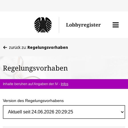
Direk
zum
Men
Lobbyregister
Inhal
öffne
Sie
zurück zu:
Regelungsvorhaben
befinden
sich
Regelungsvorhaben
hier:
Inhalte beruhen auf Angaben der IV -
Infos
Version des Regelungsvorhabens