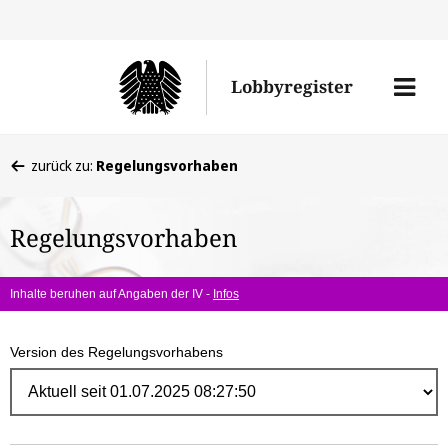
Direk
zum
Men
Lobbyregister
Inhal
öffne
Sie
zurück zu:
Regelungsvorhaben
befinden
sich
Regelungsvorhaben
hier:
Inhalte beruhen auf Angaben der IV -
Infos
Version des Regelungsvorhabens