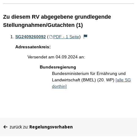
Zu diesem RV abgegebene grundlegende
Stellungnahmen/Gutachten (1)
SG2409260092
(
PDF - 1 Seite
)
Adressatenkreis:
Versendet am 04.09.2024 an:
Bundesregierung
Bundesministerium für Ernährung und
Landwirtschaft (BMEL) (20. WP)
[alle SG
dorthin]
Sie
zurück zu:
Regelungsvorhaben
befinden