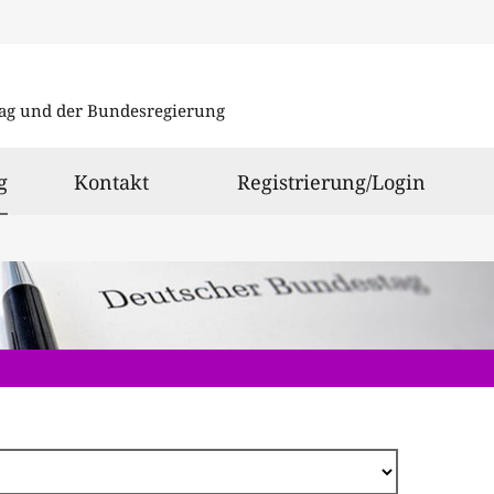
Direkt
zum
ag und der Bundesregierung
Inhalt
ausgewählt
g
Kontakt
Registrierung/Login