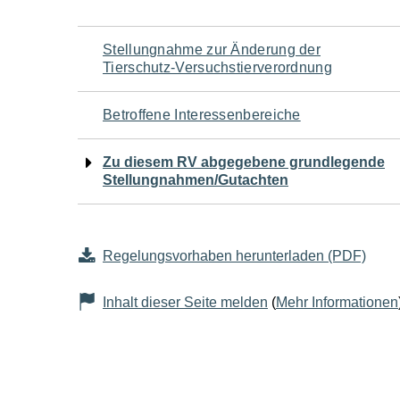
Navigation
Stellungnahme zur Änderung der
Tierschutz-Versuchstierverordnung
für
Betroffene Interessenbereiche
den
Zu diesem RV abgegebene grundlegende
Seiteninhalt
Stellungnahmen/Gutachten
Regelungsvorhaben herunterladen (PDF)
Inhalt dieser Seite melden
(
Mehr Informationen