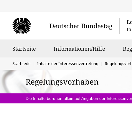
L
fü
Hauptnavigation
Startseite
Informationen/Hilfe
Reg
Sie
Startseite
Inhalte der Interessenvertretung
Regelungsvor
befinden
Regelungsvorhaben
sich
hier:
Die Inhalte beruhen allein auf Angaben der Interessenver