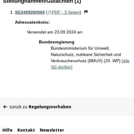
Stellungnahmen/Gutachten (1)
SG2409260060
(
PDF - 3 Seiten
)
Adressatenkreis:
Versendet am 23.09.2024 an:
Bundesregierung
Bundesministerium für Umwelt,
Naturschutz, nukleare Sicherheit und
Verbraucherschutz (BMUV) (20. WP)
[alle
SG dorthin]
Sie
zurück zu:
Regelungsvorhaben
befinden
sich
hier:
Interne
Hilfe
Kontakt
Newsletter