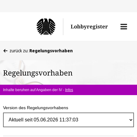
Direk
zum
Men
Lobbyregister
Inhal
öffne
Sie
zurück zu:
Regelungsvorhaben
befinden
sich
Regelungsvorhaben
hier:
Inhalte beruhen auf Angaben der IV -
Infos
Version des Regelungsvorhabens