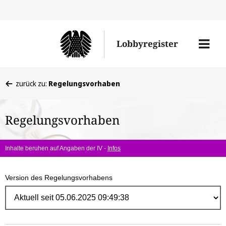
Direk
zum
Men
Lobbyregister
Inhal
öffne
Sie
zurück zu:
Regelungsvorhaben
befinden
sich
Regelungsvorhaben
hier:
Inhalte beruhen auf Angaben der IV -
Infos
Version des Regelungsvorhabens