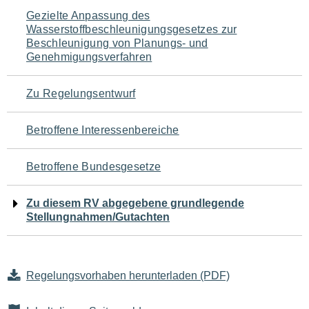
Navigation
Gezielte Anpassung des
Wasserstoffbeschleunigungsgesetzes zur
für
Beschleunigung von Planungs- und
Genehmigungsverfahren
den
Seiteninhalt
Zu Regelungsentwurf
Betroffene Interessenbereiche
Betroffene Bundesgesetze
Zu diesem RV abgegebene grundlegende
Stellungnahmen/Gutachten
Regelungsvorhaben herunterladen (PDF)