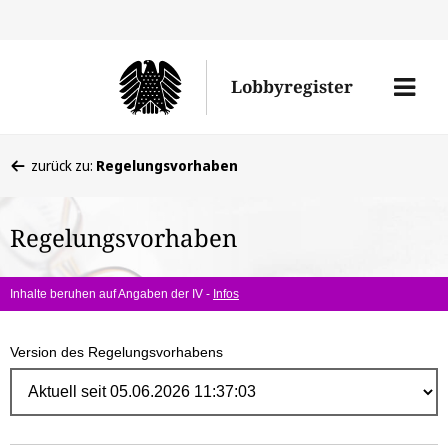
Direk
zum
Men
Lobbyregister
Inhal
öffne
Sie
zurück zu:
Regelungsvorhaben
befinden
sich
Regelungsvorhaben
hier:
Inhalte beruhen auf Angaben der IV -
Infos
Version des Regelungsvorhabens