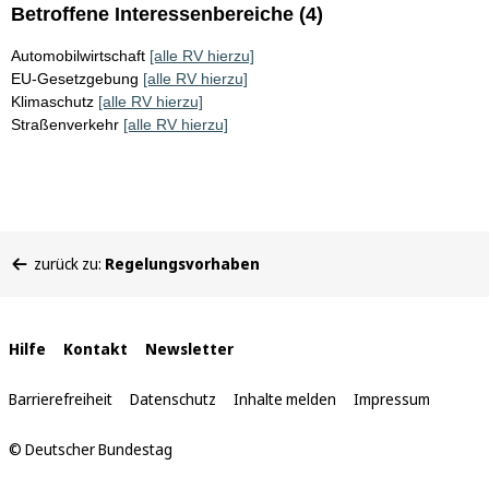
Betroffene Interessenbereiche (4)
Automobilwirtschaft
[alle RV hierzu]
EU-Gesetzgebung
[alle RV hierzu]
Klimaschutz
[alle RV hierzu]
Straßenverkehr
[alle RV hierzu]
Sie
zurück zu:
Regelungsvorhaben
befinden
sich
hier:
Interne
Hilfe
Kontakt
Newsletter
Links
Barrierefreiheit
Datenschutz
Inhalte melden
Impressum
© Deutscher Bundestag