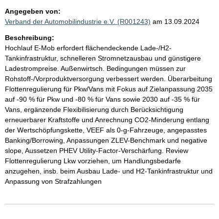
Angegeben von:
Verband der Automobilindustrie e.V. (R001243)
am 13.09.2024
Beschreibung:
Hochlauf E-Mob erfordert flächendeckende Lade-/H2-
Tankinfrastruktur, schnelleren Stromnetzausbau und günstigere
Ladestrompreise. Außenwirtsch. Bedingungen müssen zur
Rohstoff-/Vorproduktversorgung verbessert werden. Überarbeitung
Flottenregulierung für Pkw/Vans mit Fokus auf Zielanpassung 2035
auf -90 % für Pkw und -80 % für Vans sowie 2030 auf -35 % für
Vans, ergänzende Flexibilisierung durch Berücksichtigung
erneuerbarer Kraftstoffe und Anrechnung CO2-Minderung entlang
der Wertschöpfungskette, VEEF als 0-g-Fahrzeuge, angepasstes
Banking/Borrowing, Anpassungen ZLEV-Benchmark und negative
slope, Aussetzen PHEV Utility-Factor-Verschärfung. Review
Flottenregulierung Lkw vorziehen, um Handlungsbedarfe
anzugehen, insb. beim Ausbau Lade- und H2-Tankinfrastruktur und
Anpassung von Strafzahlungen