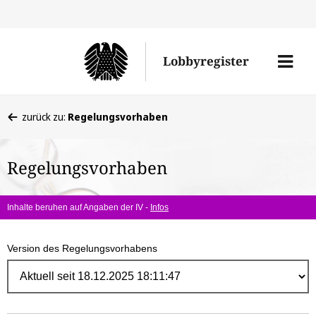
Direk
zum
Men
Lobbyregister
Inhal
öffne
Sie
zurück zu:
Regelungsvorhaben
befinden
sich
Regelungsvorhaben
hier:
Inhalte beruhen auf Angaben der IV -
Infos
Version des Regelungsvorhabens