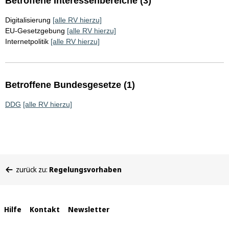
Betroffene Interessenbereiche (3)
Digitalisierung
[alle RV hierzu]
EU-Gesetzgebung
[alle RV hierzu]
Internetpolitik
[alle RV hierzu]
Betroffene Bundesgesetze (1)
DDG
[alle RV hierzu]
Sie
zurück zu:
Regelungsvorhaben
befinden
sich
hier:
Interne
Hilfe
Kontakt
Newsletter
Links