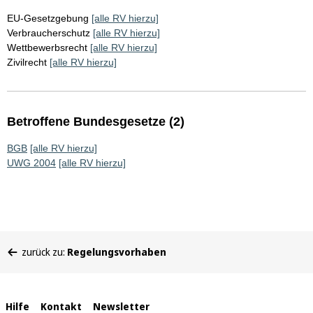
EU-Gesetzgebung
[alle RV hierzu]
Verbraucherschutz
[alle RV hierzu]
Wettbewerbsrecht
[alle RV hierzu]
Zivilrecht
[alle RV hierzu]
Betroffene Bundesgesetze (2)
BGB
[alle RV hierzu]
UWG 2004
[alle RV hierzu]
Sie
zurück zu:
Regelungsvorhaben
befinden
sich
hier:
Interne
Hilfe
Kontakt
Newsletter