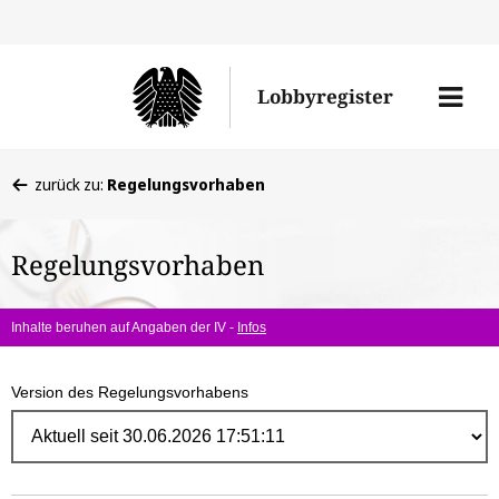
Direk
zum
Men
Lobbyregister
Inhal
öffne
Sie
zurück zu:
Regelungsvorhaben
befinden
sich
Regelungsvorhaben
hier:
Inhalte beruhen auf Angaben der IV -
Infos
Version des Regelungsvorhabens