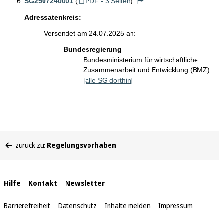
SG2507240001
(
PDF - 3 Seiten
)
Adressatenkreis:
Versendet am 24.07.2025 an:
Bundesregierung
Bundesministerium für wirtschaftliche
Zusammenarbeit und Entwicklung (BMZ)
[alle SG dorthin]
Sie
zurück zu:
Regelungsvorhaben
befinden
sich
hier:
Interne
Hilfe
Kontakt
Newsletter
Links
Barrierefreiheit
Datenschutz
Inhalte melden
Impressum