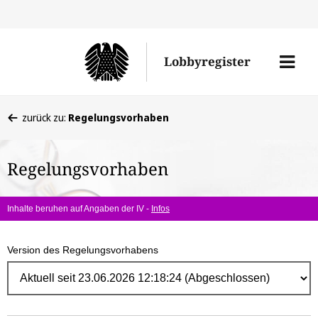
Direk
zum
Men
Lobbyregister
Inhal
öffne
Sie
zurück zu:
Regelungsvorhaben
befinden
sich
Regelungsvorhaben
hier:
Inhalte beruhen auf Angaben der IV -
Infos
Version des Regelungsvorhabens