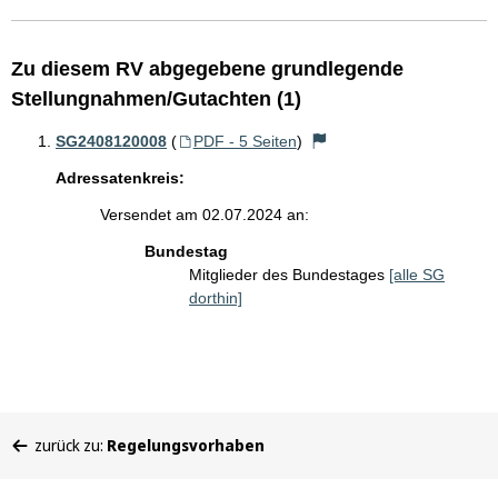
Zu diesem RV abgegebene grundlegende
Stellungnahmen/Gutachten (1)
SG2408120008
(
PDF - 5 Seiten
)
Adressatenkreis:
Versendet am 02.07.2024 an:
Bundestag
Mitglieder des Bundestages
[alle SG
dorthin]
Sie
zurück zu:
Regelungsvorhaben
befinden
sich