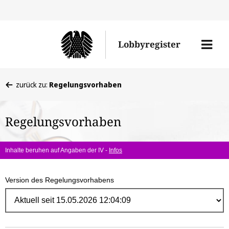
Direk
zum
Men
Lobbyregister
Inhal
öffne
Sie
zurück zu:
Regelungsvorhaben
befinden
sich
Regelungsvorhaben
hier:
Inhalte beruhen auf Angaben der IV -
Infos
Version des Regelungsvorhabens