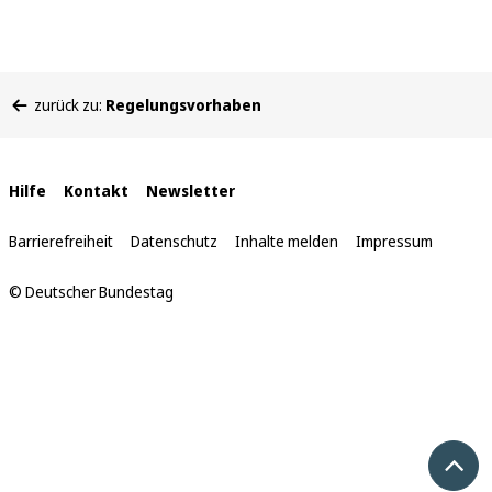
Sie
zurück zu:
Regelungsvorhaben
befinden
sich
hier:
Interne
Hilfe
Kontakt
Newsletter
Links
Barrierefreiheit
Datenschutz
Inhalte melden
Impressum
© Deutscher Bundestag
Nach