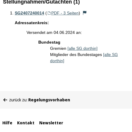
Stellungnahmen/Gutachten (1)
SG2407240014
(
PDF - 3 Seiten
)
Adressatenkreis:
Versendet am 04.06.2024 an:
Bundestag
Gremien
[alle SG dorthin]
Mitglieder des Bundestages
[alle SG
dorthin]
Sie
zurück zu:
Regelungsvorhaben
befinden
sich
hier:
Interne
Hilfe
Kontakt
Newsletter