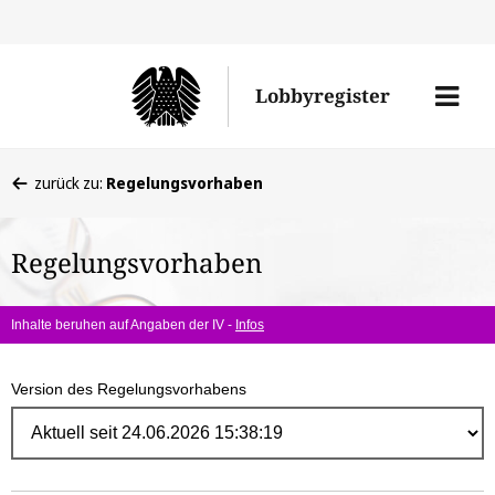
Direk
zum
Men
Lobbyregister
Inhal
öffne
Sie
zurück zu:
Regelungsvorhaben
befinden
sich
Regelungsvorhaben
hier:
Inhalte beruhen auf Angaben der IV -
Infos
Version des Regelungsvorhabens