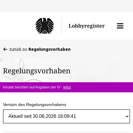
Direk
zum
Men
Lobbyregister
Inhal
öffne
Sie
zurück zu:
Regelungsvorhaben
befinden
sich
Regelungsvorhaben
hier:
Inhalte beruhen auf Angaben der IV -
Infos
Version des Regelungsvorhabens