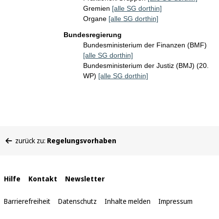
Gremien
[alle SG dorthin]
Organe
[alle SG dorthin]
Bundesregierung
Bundesministerium der Finanzen (BMF)
[alle SG dorthin]
Bundesministerium der Justiz (BMJ) (20.
WP)
[alle SG dorthin]
Sie
zurück zu:
Regelungsvorhaben
befinden
sich
hier:
Interne
Hilfe
Kontakt
Newsletter
Links
Barrierefreiheit
Datenschutz
Inhalte melden
Impressum