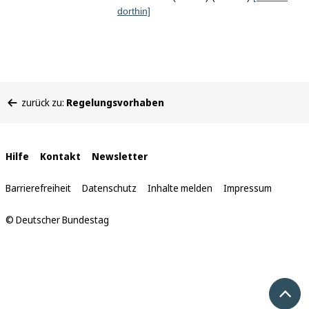
dorthin]
Sie
zurück zu:
Regelungsvorhaben
befinden
sich
hier:
Interne
Hilfe
Kontakt
Newsletter
Links
Barrierefreiheit
Datenschutz
Inhalte melden
Impressum
© Deutscher Bundestag
Nach