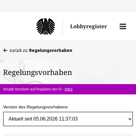
Direk
zum
Men
Lobbyregister
Inhal
öffne
Sie
zurück zu:
Regelungsvorhaben
befinden
sich
Regelungsvorhaben
hier:
Inhalte beruhen auf Angaben der IV -
Infos
Version des Regelungsvorhabens