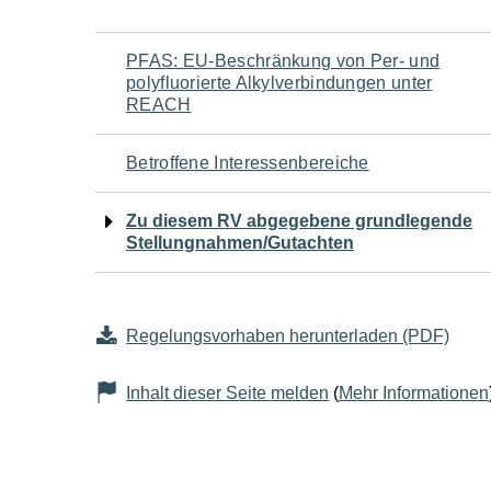
Navigation
PFAS: EU-Beschränkung von Per- und
polyfluorierte Alkylverbindungen unter
für
REACH
den
Betroffene Interessenbereiche
Seiteninhalt
Zu diesem RV abgegebene grundlegende
Stellungnahmen/Gutachten
Regelungsvorhaben herunterladen (PDF)
Inhalt dieser Seite melden
(
Mehr Informationen