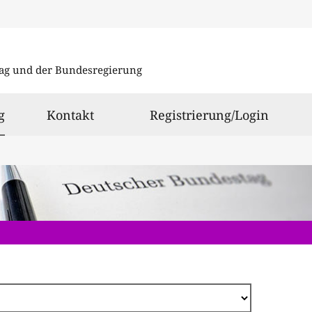
Direkt
zum
ag und der Bundesregierung
Inhalt
ausgewählt
g
Kontakt
Registrierung/Login