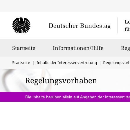
L
fü
Hauptnavigation
Startseite
Informationen/Hilfe
Reg
Sie
Startseite
Inhalte der Interessenvertretung
Regelungsvor
befinden
Regelungsvorhaben
sich
hier:
Die Inhalte beruhen allein auf Angaben der Interessenver