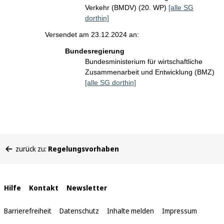
Verkehr (BMDV) (20. WP)
[alle SG
dorthin]
Versendet am 23.12.2024 an:
Bundesregierung
Bundesministerium für wirtschaftliche
Zusammenarbeit und Entwicklung (BMZ)
[alle SG dorthin]
Sie
zurück zu:
Regelungsvorhaben
befinden
sich
hier:
Interne
Hilfe
Kontakt
Newsletter
Links
Barrierefreiheit
Datenschutz
Inhalte melden
Impressum