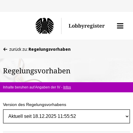
Direk
zum
Men
Lobbyregister
Inhal
öffne
Sie
zurück zu:
Regelungsvorhaben
befinden
sich
Regelungsvorhaben
hier:
Inhalte beruhen auf Angaben der IV -
Infos
Version des Regelungsvorhabens