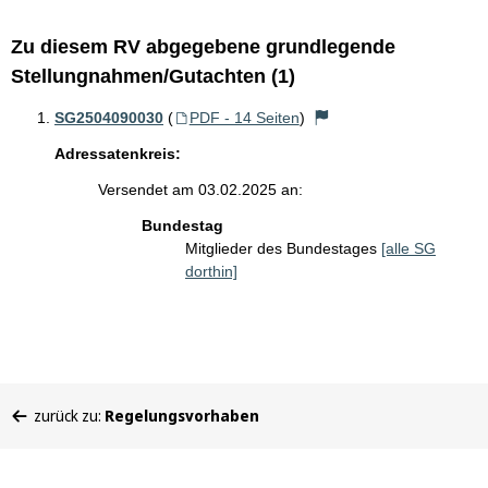
Zu diesem RV abgegebene grundlegende
Stellungnahmen/Gutachten (1)
SG2504090030
(
PDF - 14 Seiten
)
Adressatenkreis:
Versendet am 03.02.2025 an:
Bundestag
Mitglieder des Bundestages
[alle SG
dorthin]
Sie
zurück zu:
Regelungsvorhaben
befinden
sich
hier: