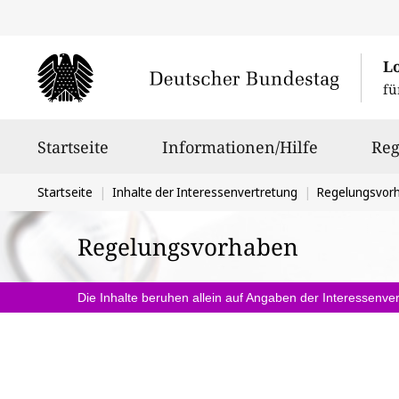
L
fü
Hauptnavigation
Startseite
Informationen/Hilfe
Reg
Sie
Startseite
Inhalte der Interessenvertretung
Regelungsvor
befinden
Regelungsvorhaben
sich
hier:
Die Inhalte beruhen allein auf Angaben der Interessenver