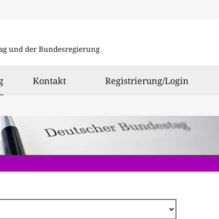
Direkt
zum
ag und der Bundesregierung
Inhalt
ausgewählt
g
Kontakt
Registrierung/Login