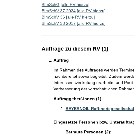
BImSchG
[alle RV hierzu]
BImSchV 37 2024
[alle RV hierzu]
BImSchV 36
[alle RV hierzu]
BImSchV 38 2017
[alle RV hierzu]
Aufträge zu diesem RV (1)
Auftrag
Im Rahmen des Auftrages werden Termine
nachbereitet sowie begleitet. Zudem werde
Interessensvertretung erarbeitet und Pos
Verbesserung der wirtschaftlichen Rahm
Auftraggeber/-innen (1):
BAYERNOIL Raffineriegesellscha
Eingesetzte Personen bzw. Unterauftra
Betraute Personen (2):