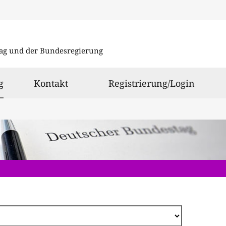
Direkt
zum
ag und der Bundesregierung
Inhalt
ausgewählt
g
Kontakt
Registrierung/Login