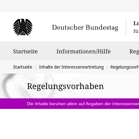
L
fü
Hauptnavigation
Startseite
Informationen/Hilfe
Reg
Sie
Startseite
Inhalte der Interessenvertretung
Regelungsvor
befinden
Regelungsvorhaben
sich
hier:
Die Inhalte beruhen allein auf Angaben der Interessenver